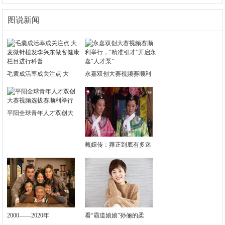
图说新闻
毛囊成活率成关注点 大
永嘉双创大赛视频赛顺利
平阳全球青年人才双创大
甄嬛传：雍正到底有多迷
2000——2020年
看“霸道娘娘”孙俪的柔