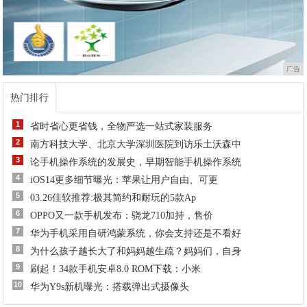
广告
热门排行
1
省时省心更省钱，全物严选一站式家装服务
2
南方科技大学、北京大学深圳医院到访乐土沃森中
3
论手机操作系统的发展史，早期智能手机操作系统
4
iOS14更多细节曝光：苹果让用户自由、可更
5
03.26佳软推荐:极其简约和耐玩的5款Ap
6
OPPO又一款手机发布：骁龙710加持，售价
7
华为手机采用自研鸿蒙系统，你会支持还是不看好
8
为什么孩子越长大了和妈妈越生疏？妈妈们，自身
9
刷起！34款手机安卓8.0 ROM下载：小米
10
华为Y9s新机曝光：搭载弹出式摄像头