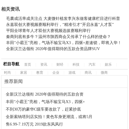
相关资讯
毛囊成活率成关注点 大麦微针植发李兴东做客健康栏目进行科普
永嘉双创大赛视频赛顺利举行，“精准引才”开启永嘉“人才泵”
平阳全球青年人才双创大赛视频选拔赛顺利举行
秦商到底有多牛？温州市陕西商会又传承了什么样的使命？
丰田“小霸王”亮相，气场不输宝马X3，四驱+差速锁，即将入华！
全新汉兰达领衔 2020年值得期待的五款合资品牌SUV
栏目导航
首页
|
资讯
|
财经
|
科技
|
汽车
|
娱乐
|
时尚
|
家居
|
教育
|
企业
|
游戏
|
商讯
|
微商
推荐新闻
·
全新汉兰达领衔 2020年值得期待的五款合资
·
丰田“小霸王”亮相，气场不输宝马X3，四驱+
·
不到30万的豪华C级车要改款了，赶紧抄底
·
全新索纳塔到店实拍！黄色车身更潮流，或将5月
·
售6.99-7.19万元 2019款东风风行