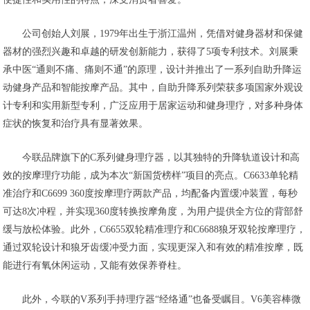
公司创始人刘展，1979年出生于浙江温州，凭借对健身器材和保健
器材的强烈兴趣和卓越的研发创新能力，获得了5项专利技术。刘展秉
承中医“通则不痛、痛则不通”的原理，设计并推出了一系列自助升降运
动健身产品和智能按摩产品。其中，自助升降系列荣获多项国家外观设
计专利和实用新型专利，广泛应用于居家运动和健身理疗，对多种身体
症状的恢复和治疗具有显著效果。
今联品牌旗下的C系列健身理疗器，以其独特的升降轨道设计和高
效的按摩理疗功能，成为本次“新国货榜样”项目的亮点。C6633单轮精
准治疗和C6699 360度按摩理疗两款产品，均配备内置缓冲装置，每秒
可达8次冲程，并实现360度转换按摩角度，为用户提供全方位的背部舒
缓与放松体验。此外，C6655双轮精准理疗和C6688狼牙双轮按摩理疗，
通过双轮设计和狼牙齿缓冲受力面，实现更深入和有效的精准按摩，既
能进行有氧休闲运动，又能有效保养脊柱。
此外，今联的V系列手持理疗器“经络通”也备受瞩目。V6美容棒微