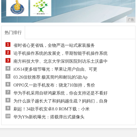
广告
热门排行
1
省时省心更省钱，全物严选一站式家装服务
2
论手机操作系统的发展史，早期智能手机操作系统
3
南方科技大学、北京大学深圳医院到访乐土沃森中
4
iOS14更多细节曝光：苹果让用户自由、可更
5
03.26佳软推荐:极其简约和耐玩的5款Ap
6
OPPO又一款手机发布：骁龙710加持，售价
7
华为手机采用自研鸿蒙系统，你会支持还是不看好
8
为什么孩子越长大了和妈妈越生疏？妈妈们，自身
9
刷起！34款手机安卓8.0 ROM下载：小米
10
华为Y9s新机曝光：搭载弹出式摄像头