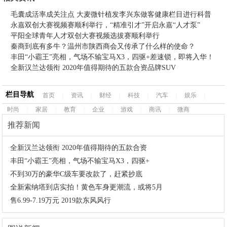
毛囊成活率成关注点 大麦微针植发李兴东做客健康栏目进行科普
永嘉双创大赛视频赛顺利举行，“精准引才”开启永嘉“人才泵”
平阳全球青年人才双创大赛视频选拔赛顺利举行
秦商到底有多牛？温州市陕西商会又传承了什么样的使命？
丰田“小霸王”亮相，气场不输宝马X3，四驱+差速锁，即将入华！
全新汉兰达领衔 2020年值得期待的五款合资品牌SUV
栏目导航
首页
|
资讯
|
财经
|
科技
|
汽车
|
娱乐
|
时尚
|
家居
|
教育
|
企业
|
游戏
|
商讯
|
微商
推荐新闻
·
全新汉兰达领衔 2020年值得期待的五款合资
·
丰田“小霸王”亮相，气场不输宝马X3，四驱+
·
不到30万的豪华C级车要改款了，赶紧抄底
·
全新索纳塔到店实拍！黄色车身更潮流，或将5月
·
售6.99-7.19万元 2019款东风风行