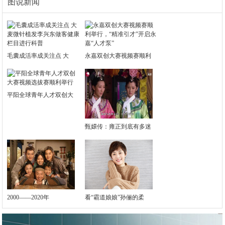
图说新闻
毛囊成活率成关注点 大
永嘉双创大赛视频赛顺利
平阳全球青年人才双创大
甄嬛传：雍正到底有多迷
2000——2020年
看“霸道娘娘”孙俪的柔