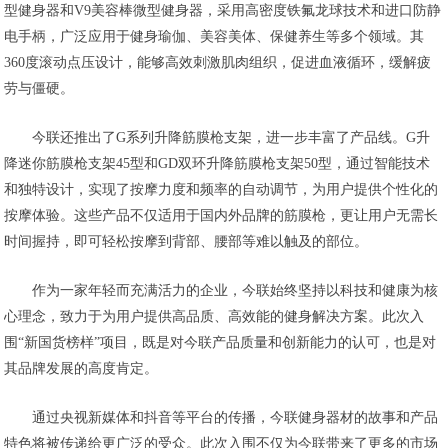
型健身器和V9美容棒微型健身器，采用高密度铁氟龙球技术和进口防静
电手柄，广泛应用于健身瑜伽、美容美体、保健养生等多个领域。其
360度滚动点压设计，能够高效刺激肌肉组织，促进血液循环，缓解疲
劳与僵硬。
今联还推出了G系列升降筋膜枪支架，进一步丰富了产品线。G升
降迷你筋膜枪支架45型和GD双环升降筋膜枪支架50型，通过智能技术
和独特设计，实现了按摩力度和频率的自动调节，为用户提供个性化的
按摩体验。这些产品不仅适用于国内外品牌的筋膜枪，更让用户无需长
时间握持，即可轻松按摩到背部、腰部等难以触及的部位。
作为一家年轻而充满活力的企业，今联始终坚持以科技和健康为核
心理念，致力于为用户提供高品质、高效能的健身解决方案。此次入
围“新国货榜样”项目，既是对今联产品质量和创新能力的认可，也是对
其品牌发展的高度肯定。
通过央视新媒体和抖音等平台的传播，今联健身器材的故事和产品
特色将被传递给更广泛的受众。此次入围不仅为今联带来了更多的市场