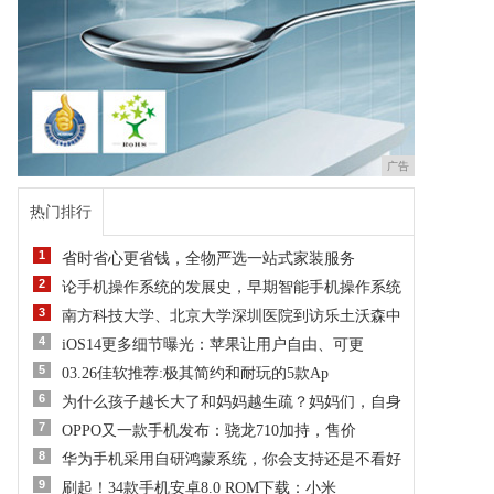
广告
热门排行
1
省时省心更省钱，全物严选一站式家装服务
2
论手机操作系统的发展史，早期智能手机操作系统
3
南方科技大学、北京大学深圳医院到访乐土沃森中
4
iOS14更多细节曝光：苹果让用户自由、可更
5
03.26佳软推荐:极其简约和耐玩的5款Ap
6
为什么孩子越长大了和妈妈越生疏？妈妈们，自身
7
OPPO又一款手机发布：骁龙710加持，售价
8
华为手机采用自研鸿蒙系统，你会支持还是不看好
9
刷起！34款手机安卓8.0 ROM下载：小米