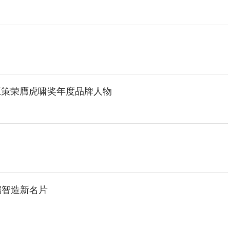
王策荣膺虎啸奖年度品牌人物
端智造新名片