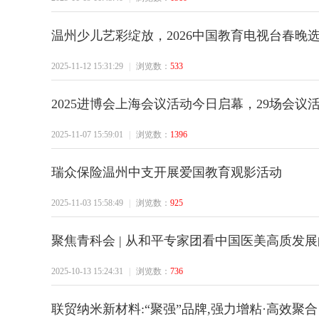
温州少儿艺彩绽放，2026中国教育电视台春晚
市
2025-11-12 15:31:29
|
浏览数：
533
2025进博会上海会议活动今日启幕，29场会议
2025-11-07 15:59:01
|
浏览数：
1396
瑞众保险温州中支开展爱国教育观影活动
网
2025-11-03 15:58:49
|
浏览数：
925
聚焦青科会 | 从和平专家团看中国医美高质发
2025-10-13 15:24:31
|
浏览数：
736
联贸纳米新材料:“聚强”品牌,强力增粘·高效聚合