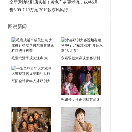
·
全新索纳塔到店实拍！黄色车身更潮流，或将5月
·
售6.99-7.19万元 2019款东风风行
图说新闻
毛囊成活率成关注点 大
永嘉双创大赛视频赛顺利
平阳全球青年人才双创大
甄嬛传：雍正到底有多迷