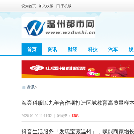
设为首页
加入收藏
手机版
首页
资讯
财经
科技
汽车
娱
资讯
>
海亮科服以九年合作期打造区域教育高质量样
温
2026-02-09 11:11:52
|
浏览数：
1503
抖音生活服务「发现宝藏温州」，赋能商家增