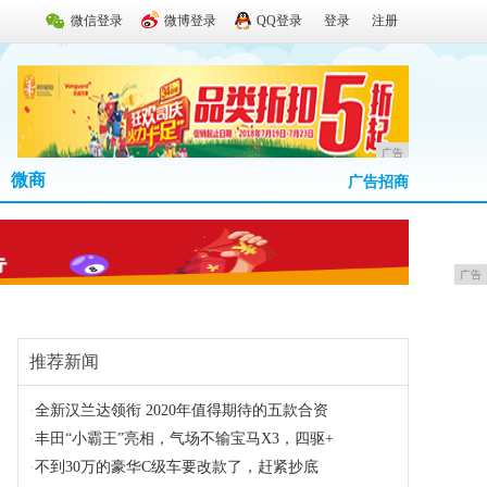
微信登录
微博登录
QQ登录
登录
注册
广告
微商
广告招商
广告
推荐新闻
·
全新汉兰达领衔 2020年值得期待的五款合资
·
丰田“小霸王”亮相，气场不输宝马X3，四驱+
·
不到30万的豪华C级车要改款了，赶紧抄底