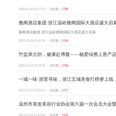
2026-01-04 14:17:23
|
浏览数：
1799
雅阁酒店集团 浙江温岭雅阁国际大酒店盛大启
雅阁酒店集团 浙江温岭雅阁国际大酒店盛大启幕
州
2025-12-30 15:45:18
|
浏览数：
1136
竹盐承古韵，健康赴博鳌——杨爱绿携上善产
2025-12-15 10:16:28
|
浏览数：
1744
一城一味·浙里寻味，浙江五城美食打榜赛上线
都
2025-12-12 16:03:55
|
浏览数：
1717
温州市美发美容行业协会第六届一次会员大会暨
2025-11-19 11:43:40
|
浏览数：
1510