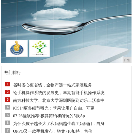
广告
热门排行
1
省时省心更省钱，全物严选一站式家装服务
2
论手机操作系统的发展史，早期智能手机操作系统
3
南方科技大学、北京大学深圳医院到访乐土沃森中
4
iOS14更多细节曝光：苹果让用户自由、可更
5
03.26佳软推荐:极其简约和耐玩的5款Ap
6
为什么孩子越长大了和妈妈越生疏？妈妈们，自身
7
OPPO又一款手机发布：骁龙710加持，售价