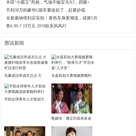
·
丰田“小霸王”亮相，气场不输宝马X3，四驱+
·
不到30万的豪华C级车要改款了，赶紧抄底
·
全新索纳塔到店实拍！黄色车身更潮流，或将5月
·
售6.99-7.19万元 2019款东风风行
图说新闻
毛囊成活率成关注点 大
永嘉双创大赛视频赛顺利
平阳全球青年人才双创大
甄嬛传：雍正到底有多迷