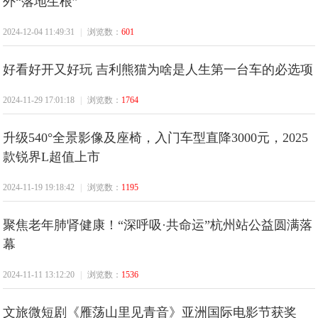
外“落地生根”
都
2024-12-04 11:49:31
|
浏览数：
601
好看好开又好玩 吉利熊猫为啥是人生第一台车的必选项
2024-11-29 17:01:18
|
浏览数：
1764
升级540°全景影像及座椅，入门车型直降3000元，2025
款锐界L超值上市
市
2024-11-19 19:18:42
|
浏览数：
1195
聚焦老年肺肾健康！“深呼吸·共命运”杭州站公益圆满落
幕
2024-11-11 13:12:20
|
浏览数：
1536
网
文旅微短剧《雁荡山里见青音》亚洲国际电影节获奖