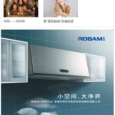
2000——2020年
看“霸道娘娘”孙俪的柔