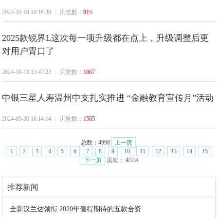
2024-10-19 19:16:38
|
浏览数：
915
2025款锐界L这次每一项升级都在点上，升级调整后更
对用户胃口了
2024-10-18 13:47:22
|
浏览数：
1867
中银三星人寿温州中支扎实推进 “金融教育宣传月”活动
2024-09-30 18:14:14
|
浏览数：
1565
总数：
4998
上一页
1
2
3
4
5
6
7
8
9
10
11
12
13
14
15
下一页
页次：
4
/334
推荐新闻
·
全新汉兰达领衔 2020年值得期待的五款合资