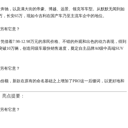
股奔驰，以及满大街的帝豪、博越、远景、领克等车型。从默默无闻到如
77万，长安65万，现如今吉利在国产车乃至主流车企中的地位。
借着7.98-12.98万元的亲民价格、不错的外观和出色的动力表现，得到
破10万辆，创造同级车最快销售速度，奠定自主品牌A0级中高端SUV
份额，新款在原有的命名基础之上增加了PRO这一后缀词，以更好地和
、亮点提要：