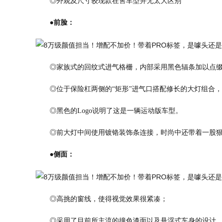
◎外观及尺寸较现款在售车型并无太大区别
●前脸：
◎家族式的回纹式进气格栅，内部采用黑色辐条加以点
◎位于保险杠两侧的“矩形”进气口搭配修长的大灯组合
◎黑色的Logo说明了这是一辆运动版车型。
◎前大灯中间使用镀铬装饰条连接，时尚中还带着一股
●侧面：
◎高挑的窗线，使得视觉效果很紧凑；
◎采用了目前所主流的撞色漆面以及悬浮式车身的设计