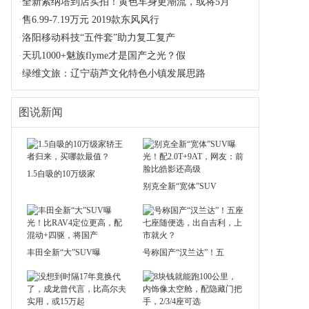
·
全新索纳塔到店实拍！黄色车身更潮流，或将5月
·
售6.99-7.19万元 2019款东风风行
·
洛阳移动科技“五件套”助力复工复产
·
天玑1000+魅族flyme才是国产之光？假
·
绿维文旅：辽宁葫芦文化特色小镇发展思路
图说新闻
1.5自吸的10万级家
别克全新“宽体”SUV
丰田全新“大”SUV曝
号称国产“汉兰达”！五