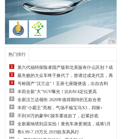
广告
热门排行
1
第六代福特探险者国产版和北美版有什么区别？或
2
最失败的大众车终于换代了，曾请过成龙代言，再
3
号称国产“汉兰达”！五座七座随便选，出自吉利
4
丰田全新“大”SUV曝光！比RAV4定位更高
5
全新汉兰达领衔 2020年值得期待的五款合资
6
丰田“小霸王”亮相，气场不输宝马X3，四驱+
7
不到30万的豪华C级车要改款了，赶紧抄底
8
全新索纳塔到店实拍！黄色车身更潮流，或将5月
9
售6.99-7.19万元 2019款东风风行