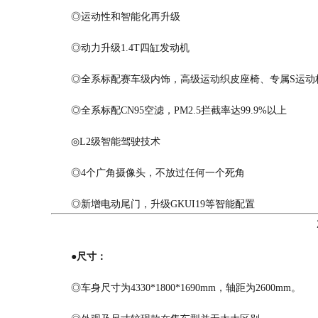
◎运动性和智能化再升级
◎动力升级1.4T四缸发动机
◎全系标配赛车级内饰，高级运动织皮座椅、专属S运动
◎全系标配CN95空滤，PM2.5拦截率达99.9%以上
◎L2级智能驾驶技术
◎4个广角摄像头，不放过任何一个死角
◎新增电动尾门，升级GKUI19等智能配置
●尺寸：
◎车身尺寸为4330*1800*1690mm，轴距为2600mm。