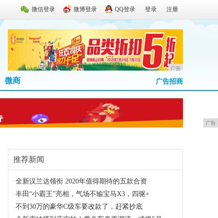
微信登录
微博登录
QQ登录
登录
注册
广告
微商
广告招商
广告
推荐新闻
·
全新汉兰达领衔 2020年值得期待的五款合资
·
丰田“小霸王”亮相，气场不输宝马X3，四驱+
·
不到30万的豪华C级车要改款了，赶紧抄底