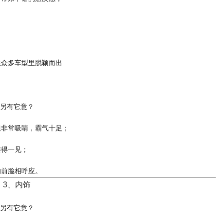
在众多车型里脱颖而出
但非常吸睛，霸气十足；
难得一见；
的前脸相呼应。
3、内饰