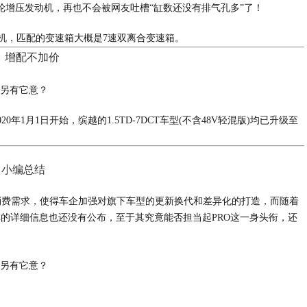
四缸涡轮增压发动机，再也不会被网友吐槽“缸数还没有排气孔多”了！
动机，匹配的变速箱大概是7速双离合变速箱。
、增配不加价
1月1日开始，缤越的1.5TD-7DCT车型(不含48V轻混版)均已升级至
小编总结
消费需求，使得车企加强对旗下车型的更新换代和差异化的打造，而随着
车的详细信息也还没有公布，至于其究竟能否担当起PRO这一身头衔，还