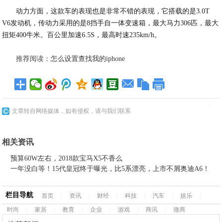
动力方面，这款车的表现也是非常不错的表现，它搭载的是3.0T
V6发动机，传动力采用的是8挡手自一体变速箱，最大马力306匹，最大
扭矩400牛米。百公里加速6.5S，最高时速235km/h。
推荐阅读：
怎么设置查找我的iphone
文章转自网络媒体，如有侵权，请与我们联系
相关资讯
预算60W左右，2018款宝马X5不香么
一年没白等！15代皇冠终于曝光，比5系漂亮，上市不屑奥迪A6！
栏目导航
首页
|
资讯
|
财经
|
科技
|
汽车
|
娱乐
|
时尚
|
家居
|
教育
|
企业
|
游戏
|
商讯
|
微商