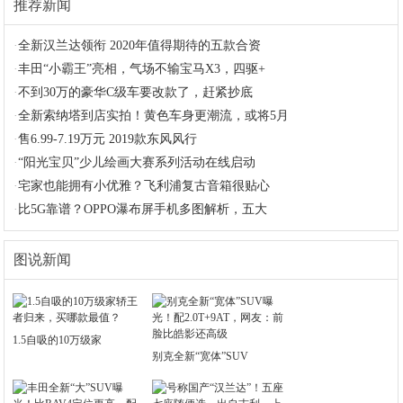
推荐新闻
·
全新汉兰达领衔 2020年值得期待的五款合资
·
丰田“小霸王”亮相，气场不输宝马X3，四驱+
·
不到30万的豪华C级车要改款了，赶紧抄底
·
全新索纳塔到店实拍！黄色车身更潮流，或将5月
·
售6.99-7.19万元 2019款东风风行
·
“阳光宝贝”少儿绘画大赛系列活动在线启动
·
宅家也能拥有小优雅？飞利浦复古音箱很贴心
·
比5G靠谱？OPPO瀑布屏手机多图解析，五大
图说新闻
1.5自吸的10万级家
别克全新“宽体”SUV