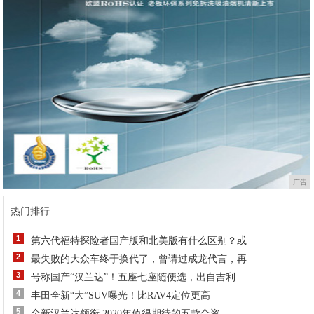
广告
热门排行
1
第六代福特探险者国产版和北美版有什么区别？或
2
最失败的大众车终于换代了，曾请过成龙代言，再
3
号称国产“汉兰达”！五座七座随便选，出自吉利
4
丰田全新“大”SUV曝光！比RAV4定位更高
5
全新汉兰达领衔 2020年值得期待的五款合资