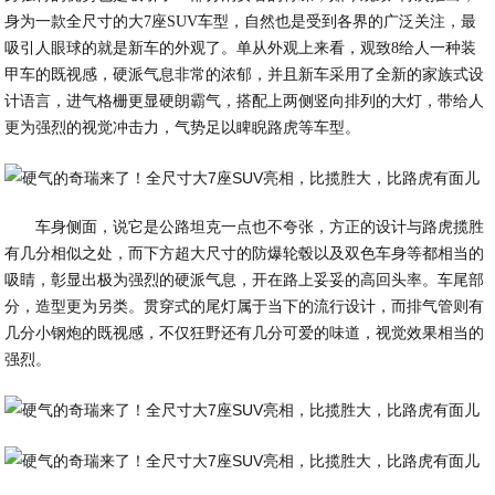
身为一款全尺寸的大7座SUV车型，自然也是受到各界的广泛关注，最
吸引人眼球的就是新车的外观了。单从外观上来看，观致8给人一种装
甲车的既视感，硬派气息非常的浓郁，并且新车采用了全新的家族式设
计语言，进气格栅更显硬朗霸气，搭配上两侧竖向排列的大灯，带给人
更为强烈的视觉冲击力，气势足以睥睨路虎等车型。
车身侧面，说它是公路坦克一点也不夸张，方正的设计与路虎揽胜
有几分相似之处，而下方超大尺寸的防爆轮毂以及双色车身等都相当的
吸睛，彰显出极为强烈的硬派气息，开在路上妥妥的高回头率。车尾部
分，造型更为另类。贯穿式的尾灯属于当下的流行设计，而排气管则有
几分小钢炮的既视感，不仅狂野还有几分可爱的味道，视觉效果相当的
强烈。