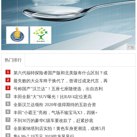
广告
热门排行
1
第六代福特探险者国产版和北美版有什么区别？或
2
最失败的大众车终于换代了，曾请过成龙代言，再
3
号称国产“汉兰达”！五座七座随便选，出自吉利
4
丰田全新“大”SUV曝光！比RAV4定位更高
5
全新汉兰达领衔 2020年值得期待的五款合资
6
丰田“小霸王”亮相，气场不输宝马X3，四驱+
7
不到30万的豪华C级车要改款了，赶紧抄底
8
全新索纳塔到店实拍！黄色车身更潮流，或将5月
9
售6.99-7.19万元 2019款东风风行