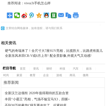
推荐阅读：
vivoz3i手机怎么样
文章转自网络媒体，如有侵权，请与我们联系
相关资讯
硬气的奇瑞来了！全尺寸大7座SUV亮相，比揽胜大，比路虎有面儿
全新东风本田CR-V或6月上市! 配全景影像,外观大气又动感!
栏目导航
首页
|
资讯
|
财经
|
科技
|
汽车
|
娱乐
|
时尚
|
家居
|
教育
|
企业
|
游戏
|
商讯
|
微商
推荐新闻
·
全新汉兰达领衔 2020年值得期待的五款合资
·
丰田“小霸王”亮相，气场不输宝马X3，四驱+
·
不到30万的豪华C级车要改款了，赶紧抄底