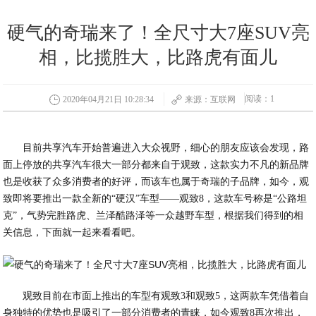
硬气的奇瑞来了！全尺寸大7座SUV亮
相，比揽胜大，比路虎有面儿
阅读：1
2020年04月21日 10:28:34
来源：互联网
目前共享汽车开始普遍进入大众视野，细心的朋友应该会发现，路
面上停放的共享汽车很大一部分都来自于观致，这款实力不凡的新品牌
也是收获了众多消费者的好评，而该车也属于奇瑞的子品牌，如今，观
致即将要推出一款全新的“硬汉”车型——观致8，这款车号称是“公路坦
克”，气势完胜路虎、兰泽酷路泽等一众越野车型，根据我们得到的相
关信息，下面就一起来看看吧。
观致目前在市面上推出的车型有观致3和观致5，这两款车凭借着自
身独特的优势也是吸引了一部分消费者的青睐，如今观致8再次推出，