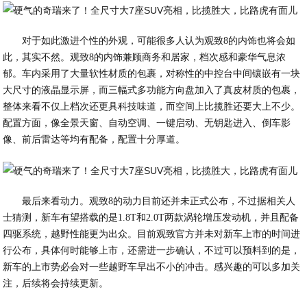
对于如此激进个性的外观，可能很多人认为观致8的内饰也将会如
此，其实不然。观致8的内饰兼顾商务和居家，档次感和豪华气息浓
郁。车内采用了大量软性材质的包裹，对称性的中控台中间镶嵌有一块
大尺寸的液晶显示屏，而三幅式多功能方向盘加入了真皮材质的包裹，
整体来看不仅上档次还更具科技味道，而空间上比揽胜还要大上不少。
配置方面，像全景天窗、自动空调、一键启动、无钥匙进入、倒车影
像、前后雷达等均有配备，配置十分厚道。
最后来看动力。观致8的动力目前还并未正式公布，不过据相关人
士猜测，新车有望搭载的是1.8T和2.0T两款涡轮增压发动机，并且配备
四驱系统，越野性能更为出众。目前观致官方并未对新车上市的时间进
行公布，具体何时能够上市，还需进一步确认，不过可以预料到的是，
新车的上市势必会对一些越野车早出不小的冲击。感兴趣的可以多加关
注，后续将会持续更新。