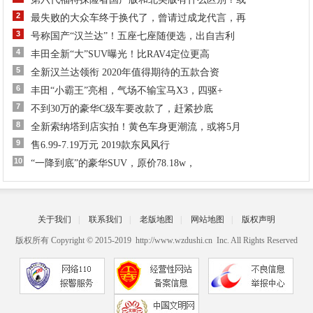
2
最失败的大众车终于换代了，曾请过成龙代言，再
3
号称国产“汉兰达”！五座七座随便选，出自吉利
4
丰田全新“大”SUV曝光！比RAV4定位更高
5
全新汉兰达领衔 2020年值得期待的五款合资
6
丰田“小霸王”亮相，气场不输宝马X3，四驱+
7
不到30万的豪华C级车要改款了，赶紧抄底
8
全新索纳塔到店实拍！黄色车身更潮流，或将5月
9
售6.99-7.19万元 2019款东风风行
10
“一降到底”的豪华SUV，原价78.18w，
关于我们
|
联系我们
|
老版地图
|
网站地图
|
版权声明
版权所有 Copyright © 2015-2019 http://www.wzdushi.cn Inc. All Rights Reserved