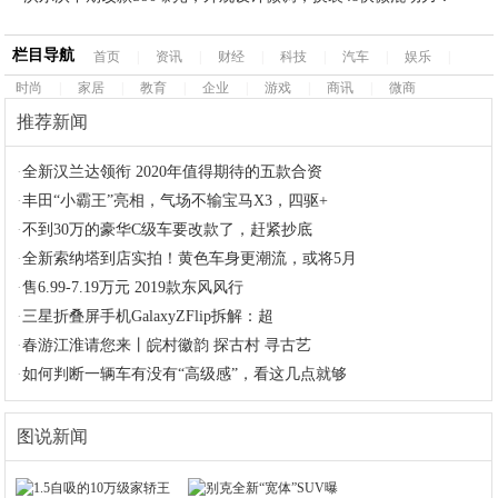
栏目导航
首页
|
资讯
|
财经
|
科技
|
汽车
|
娱乐
|
时尚
|
家居
|
教育
|
企业
|
游戏
|
商讯
|
微商
推荐新闻
·
全新汉兰达领衔 2020年值得期待的五款合资
·
丰田“小霸王”亮相，气场不输宝马X3，四驱+
·
不到30万的豪华C级车要改款了，赶紧抄底
·
全新索纳塔到店实拍！黄色车身更潮流，或将5月
·
售6.99-7.19万元 2019款东风风行
·
三星折叠屏手机GalaxyZFlip拆解：超
·
春游江淮请您来丨皖村徽韵 探古村 寻古艺
·
如何判断一辆车有没有“高级感”，看这几点就够
图说新闻