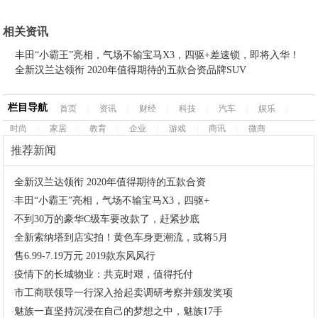
相关资讯
丰田“小霸王”亮相，气场不输宝马X3，四驱+差速锁，即将入华！
全新汉兰达领衔 2020年值得期待的五款合资品牌SUV
栏目导航
首页
|
资讯
|
财经
|
科技
|
汽车
|
娱乐
|
时尚
|
家居
|
教育
|
企业
|
游戏
|
商讯
|
微商
推荐新闻
·
全新汉兰达领衔 2020年值得期待的五款合资
·
丰田“小霸王”亮相，气场不输宝马X3，四驱+
·
不到30万的豪华C级车要改款了，赶紧抄底
·
全新索纳塔到店实拍！黄色车身更潮流，或将5月
·
售6.99-7.19万元 2019款东风风行
·
疫情下的长城物业：共克时艰，值得托付
·
市工商联领导一行深入拾起卖调研考察并颁发奖项
·
魅族一直坚持沉浸在自己的梦想之中，魅族17手