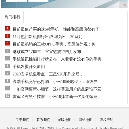
广告
热门排行
1
目前最值得买的这5款手机，性能和高颜值都有了
2
11月热门新机排行出炉 华为Mate30系列
3
目前最畅销的三款OPPO手机，高颜值外观：你
4
魅族成立17周年，官宣魅族17四月发布
5
手机通讯性能排行榜公布！来看看有没有你的手机
6
手机发烫什么原因
7
2020安卓机皇看点：三星S20系列之后，一
8
高端手机竞争已打响：小米10率先出征，顶级屏
9
一加官网更新小细节，这样尊重用户的品牌谁不爱
10
雷军又有黑科技啦，小米10捧红新一代氮化镓充
关于我们
|
联系我们
|
老版地图
|
网站地图
|
版权声明
版权所有 Copyright © 2015-2019 http://www.wzdushi.cn Inc. All Rights Reserved