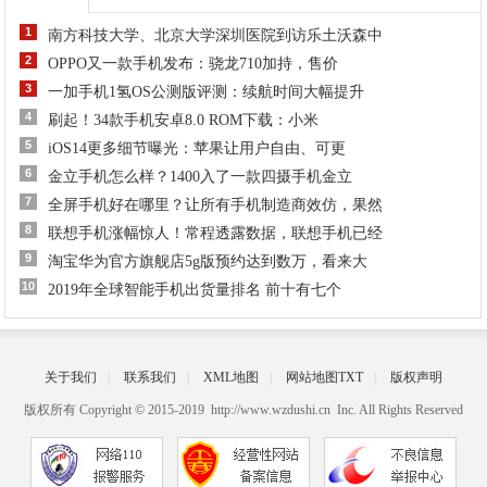
1
南方科技大学、北京大学深圳医院到访乐土沃森中
2
OPPO又一款手机发布：骁龙710加持，售价
3
一加手机1氢OS公测版评测：续航时间大幅提升
4
刷起！34款手机安卓8.0 ROM下载：小米
5
iOS14更多细节曝光：苹果让用户自由、可更
6
金立手机怎么样？1400入了一款四摄手机金立
7
全屏手机好在哪里？让所有手机制造商效仿，果然
8
联想手机涨幅惊人！常程透露数据，联想手机已经
9
淘宝华为官方旗舰店5g版预约达到数万，看来大
10
2019年全球智能手机出货量排名 前十有七个
关于我们
|
联系我们
|
XML地图
|
网站地图
TXT
|
版权声明
版权所有 Copyright © 2015-2019 http://www.wzdushi.cn Inc. All Rights Reserved