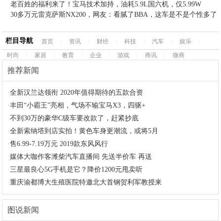
老百姓的福利来了！宝马技术加持，油耗5.9L国六机，仅5.99W
30多万元雷克萨斯NX200，网友：看腻了BBA，这车是不是个性多了
栏目导航
首页
|
资讯
|
财经
|
科技
|
汽车
|
娱乐
|
时尚
|
家居
|
教育
|
企业
|
游戏
|
商讯
|
微商
推荐新闻
·
全新汉兰达领衔 2020年值得期待的五款合资
·
丰田“小霸王”亮相，气场不输宝马X3，四驱+
·
不到30万的豪华C级车要改款了，赶紧抄底
·
全新索纳塔到店实拍！黄色车身更潮流，或将5月
·
售6.99-7.19万元 2019款东风风行
·
媒体大咖作客潍柴汽车直播间 先送半价车 再送
·
三星最良心5G手机是它？降价1200元甩卖听
·
重庆渝都博大生殖医院特邀北大首钢贺利军教授来
图说新闻